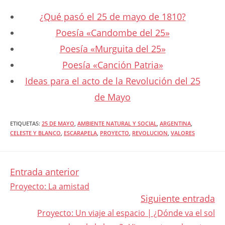
¿Qué pasó el 25 de mayo de 1810?
Poesía «Candombe del 25»
Poesía «Murguita del 25»
Poesía «Canción Patria»
Ideas para el acto de la Revolución del 25
de Mayo
ETIQUETAS
:
25 DE MAYO
,
AMBIENTE NATURAL Y SOCIAL
,
ARGENTINA
,
CELESTE Y BLANCO
,
ESCARAPELA
,
PROYECTO
,
REVOLUCION
,
VALORES
Entrada anterior
LEER
Proyecto: La amistad
Siguiente entrada
MÁS
Proyecto: Un viaje al espacio | ¿Dónde va el sol
ARTÍCULOS