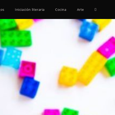
Alternar
gos
Iniciación literaria
Cocina
Arte
búsqueda
de
la
web