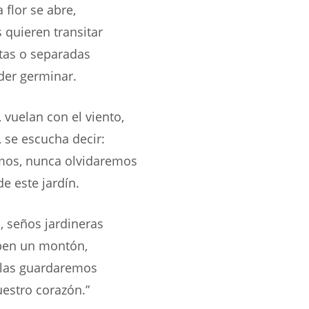
a flor se abre,
 quieren transitar
tas o separadas
der germinar.
 vuelan con el viento,
 se escucha decir:
mos, nunca olvidaremos
e este jardín.
, seños jardineras
aben un montón,
 las guardaremos
uestro corazón.”