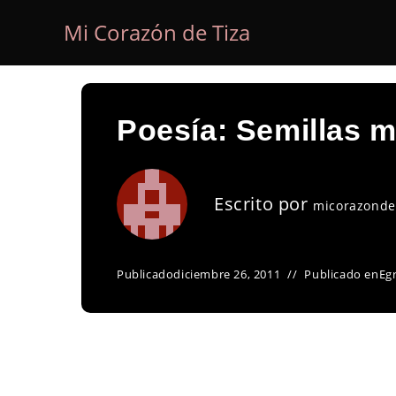
Ir
Mi Corazón de Tiza
al
contenido
Poesía: Semillas 
Escrito por
micorazonde
Publicado
diciembre 26, 2011
Publicado en
Eg