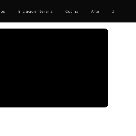
Alternar
gos
Iniciación literaria
Cocina
Arte
búsqueda
de
la
web