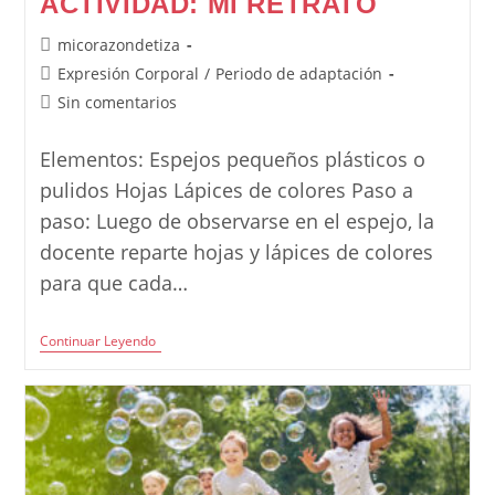
ACTIVIDAD: MI RETRATO
Autor
micorazondetiza
de
Categoría
Expresión Corporal
/
Periodo de adaptación
la
de
Comentarios
Sin comentarios
entrada:
la
de
entrada:
la
Elementos: Espejos pequeños plásticos o
entrada:
pulidos Hojas Lápices de colores Paso a
paso: Luego de observarse en el espejo, la
docente reparte hojas y lápices de colores
para que cada…
Actividad:
Continuar Leyendo
Mi
Retrato