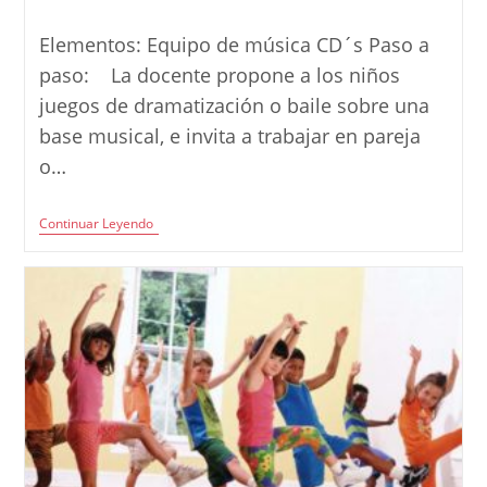
la
de
entrada:
la
Elementos: Equipo de música CD´s Paso a
entrada:
paso: La docente propone a los niños
juegos de dramatización o baile sobre una
base musical, e invita a trabajar en pareja
o…
Actividad:
Continuar Leyendo
Creación
De
Coreografías
Simples