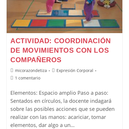
ACTIVIDAD: COORDINACIÓN
DE MOVIMIENTOS CON LOS
COMPAÑEROS
Autor
Categoría
micorazondetiza
Expresión Corporal
de
de
Comentarios
1 comentario
la
la
de
entrada:
entrada:
la
Elementos: Espacio amplio Paso a paso:
entrada:
Sentados en círculos, la docente indagará
sobre las posibles acciones que se pueden
realizar con las manos: acariciar, tomar
elementos, dar algo a un…