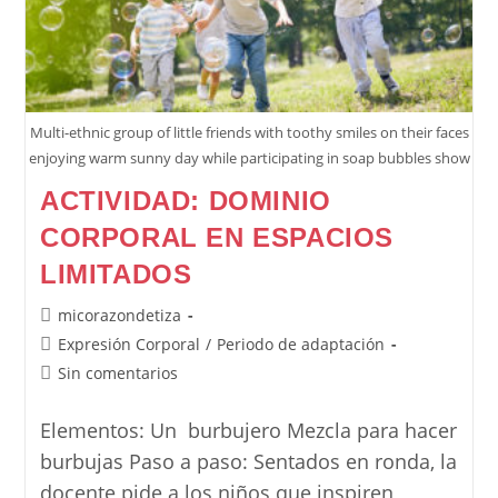
Multi-ethnic group of little friends with toothy smiles on their faces
enjoying warm sunny day while participating in soap bubbles show
ACTIVIDAD: DOMINIO
CORPORAL EN ESPACIOS
LIMITADOS
Autor
micorazondetiza
de
Categoría
Expresión Corporal
/
Periodo de adaptación
la
de
Comentarios
Sin comentarios
entrada:
la
de
entrada:
la
Elementos: Un burbujero Mezcla para hacer
entrada:
burbujas Paso a paso: Sentados en ronda, la
docente pide a los niños que inspiren