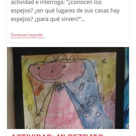
actividad e interroga: “¿conocen los
espejos? ¿en qué lugares de sus casas hay
espejos? ¿para qué sirven?”…
Actividad:
Continuar Leyendo
Expresión
Mediante
Lenguaje
Verbal,
Gestual
Y
Gráfico