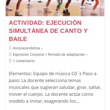
ACTIVIDAD: EJECUCIÓN
SIMULTÁNEA DE CANTO Y
BAILE
Autor
micorazondetiza
de
Categoría
Expresión Corporal
/
Periodo de adaptación
la
de
Comentarios
1 comentario
entrada:
la
de
entrada:
la
Elementos: Equipo de música Cd´s Paso a
entrada:
paso: La docente selecciona temas
musicales que sugieran saludar, girar, saltar,
mover el cuerpo. La docente actúa como
modelo a imitar, exagerando los…