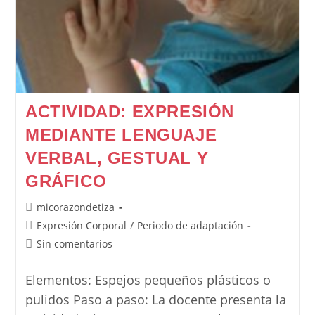
ACTIVIDAD: EXPRESIÓN
MEDIANTE LENGUAJE
VERBAL, GESTUAL Y
GRÁFICO
Autor
micorazondetiza
de
Categoría
Expresión Corporal
/
Periodo de adaptación
la
de
Comentarios
Sin comentarios
entrada:
la
de
entrada:
la
Elementos: Espejos pequeños plásticos o
entrada:
pulidos Paso a paso: La docente presenta la