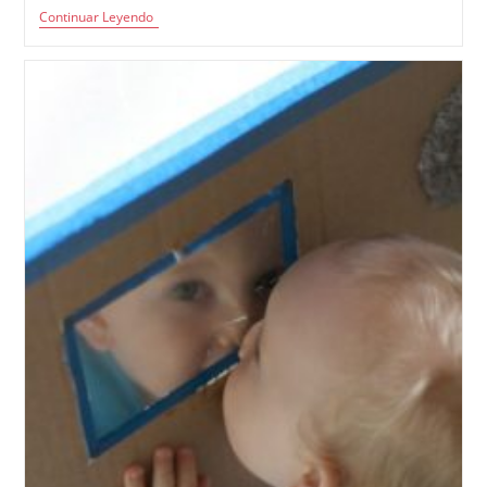
Actividad:
Continuar Leyendo
Ejecución
Simultánea
De
Canto
Y
Baile