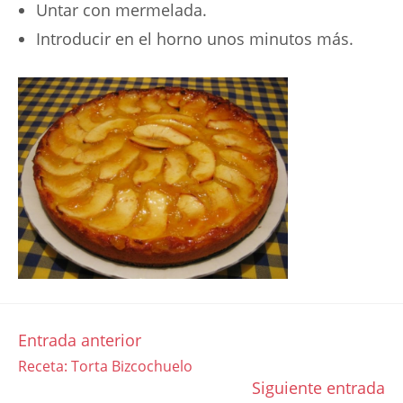
Untar con mermelada.
Introducir en el horno unos minutos más.
Entrada anterior
LEER
Receta: Torta Bizcochuelo
MÁS
Siguiente entrada
ARTÍCULOS