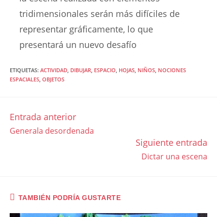
tridimensionales serán más difíciles de
representar gráficamente, lo que
presentará un nuevo desafío
ETIQUETAS
:
ACTIVIDAD
,
DIBUJAR
,
ESPACIO
,
HOJAS
,
NIÑOS
,
NOCIONES
ESPACIALES
,
OBJETOS
Entrada anterior
LEER
Generala desordenada
MÁS
Siguiente entrada
ARTÍCULOS
Dictar una escena
TAMBIÉN PODRÍA GUSTARTE