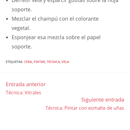
Derretir vela y esparcir gotitas sobre la hoja
soporte.
Mezclar el champú con el colorante
vegetal.
Esponjear esa mezcla sobre el papel
soporte.
ETIQUETAS
:
CERA
,
PINTAR
,
TECNICA
,
VELA
Entrada anterior
LEER
Técnica: Vitrales
MÁS
Siguiente entrada
ARTÍCULOS
Técnica: Pintar con esmalte de uñas