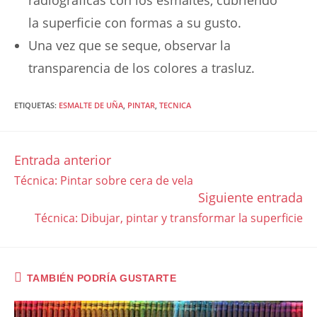
radiográficas con los esmaltes, cubriendo
la superficie con formas a su gusto.
Una vez que se seque, observar la
transparencia de los colores a trasluz.
ETIQUETAS
:
ESMALTE DE UÑA
,
PINTAR
,
TECNICA
Entrada anterior
LEER
Técnica: Pintar sobre cera de vela
MÁS
Siguiente entrada
ARTÍCULOS
Técnica: Dibujar, pintar y transformar la superficie
TAMBIÉN PODRÍA GUSTARTE