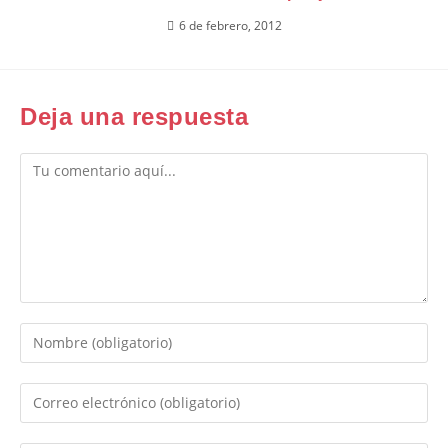
6 de febrero, 2012
Deja una respuesta
Comentario
Introduce
tu
nombre
Introduce
o
tu
nombre
dirección