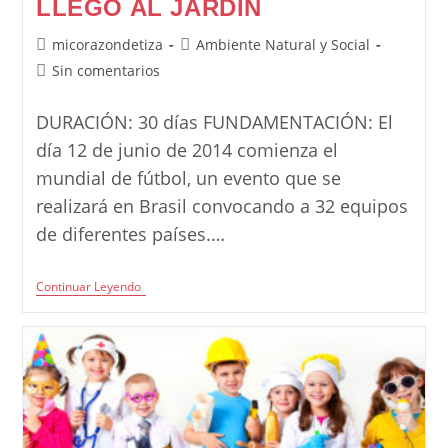
LLEGÓ AL JARDÍN
Autor
Categoría
micorazondetiza
Ambiente Natural y Social
de
de
Comentarios
Sin comentarios
la
la
de
entrada:
entrada:
la
DURACIÓN: 30 días FUNDAMENTACIÓN: El
entrada:
día 12 de junio de 2014 comienza el
mundial de fútbol, un evento que se
realizará en Brasil convocando a 32 equipos
de diferentes países.…
Proyecto:
Continuar Leyendo
El
Mundial
Llegó
Al
Jardín