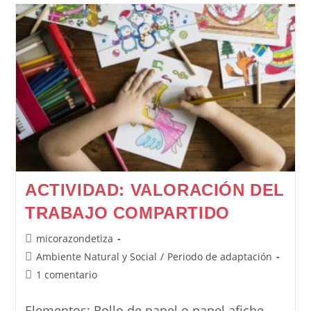
ACTIVIDAD: VALORACIÓN DEL
TRABAJO COMPARTIDO
Autor
micorazondetiza
de
Categoría
Ambiente Natural y Social
/
Periodo de adaptación
la
de
Comentarios
1 comentario
entrada:
la
de
entrada:
la
Elementos: Rollo de papel o papel afiche