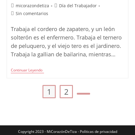
Autor
Categoría
micorazondetiza
Día del Trabajador
de
de
Comentarios
Sin comentarios
la
la
de
entrada:
entrada:
la
Trabaja el cordero de zapatero, y un león
entrada:
solterón es el enfermero. Trabaja el ternero
de peluquero, y el viejo tero es el jardinero.
Trabaja la gallian de bailarina, mientras…
Poesía:
Continuar Leyendo
Animales
Trabajando
II
1
2
Ir a la página siguiente
Copyright 2023 - MiCorazónDeTiza -
Políticas de privacidad