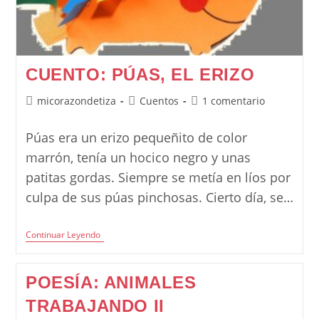
CUENTO: PÚAS, EL ERIZO
Autor
Categoría
Comentarios
micorazondetiza
Cuentos
1 comentario
de
de
de
la
la
la
Púas era un erizo pequeñito de color
entrada:
entrada:
entrada:
marrón, tenía un hocico negro y unas
patitas gordas. Siempre se metía en líos por
culpa de sus púas pinchosas. Cierto día, se…
Cuento:
Continuar Leyendo
Púas,
El
Erizo
POESÍA: ANIMALES
TRABAJANDO II