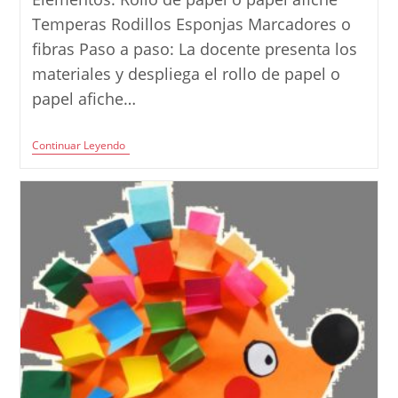
entrada:
Temperas Rodillos Esponjas Marcadores o
fibras Paso a paso: La docente presenta los
materiales y despliega el rollo de papel o
papel afiche…
Actividad:
Continuar Leyendo
Valoración
Del
Trabajo
Compartido