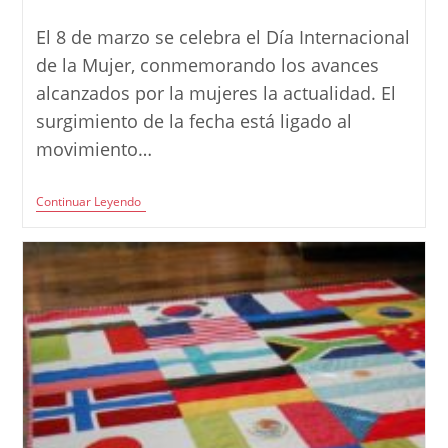
de
de
de
la
la
la
El 8 de marzo se celebra el Día Internacional
entrada:
entrada:
entrada:
de la Mujer, conmemorando los avances
alcanzados por la mujeres la actualidad. El
surgimiento de la fecha está ligado al
movimiento…
Día
Continuar Leyendo
Internacional
De
La
Mujer
–
8
De
Marzo