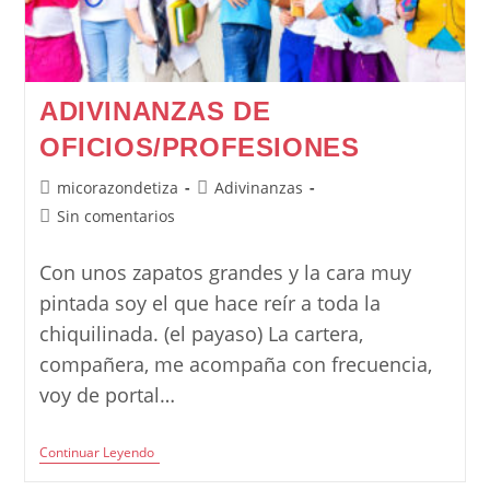
ADIVINANZAS DE
OFICIOS/PROFESIONES
Autor
Categoría
micorazondetiza
Adivinanzas
de
de
Comentarios
Sin comentarios
la
la
de
entrada:
entrada:
la
Con unos zapatos grandes y la cara muy
entrada:
pintada soy el que hace reír a toda la
chiquilinada. (el payaso) La cartera,
compañera, me acompaña con frecuencia,
voy de portal…
Adivinanzas
Continuar Leyendo
De
Oficios/Profesiones