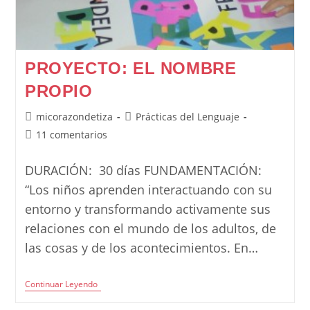
PROYECTO: EL NOMBRE
PROPIO
Autor
Categoría
micorazondetiza
Prácticas del Lenguaje
de
de
Comentarios
11 comentarios
la
la
de
entrada:
entrada:
la
DURACIÓN: 30 días FUNDAMENTACIÓN:
entrada:
“Los niños aprenden interactuando con su
entorno y transformando activamente sus
relaciones con el mundo de los adultos, de
las cosas y de los acontecimientos. En…
Proyecto:
Continuar Leyendo
El
Nombre