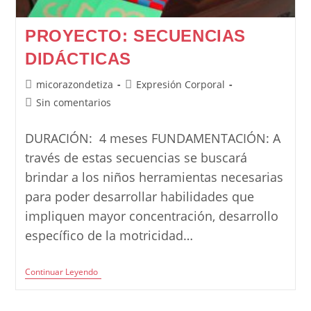
PROYECTO: SECUENCIAS
DIDÁCTICAS
Autor
Categoría
micorazondetiza
Expresión Corporal
de
de
Comentarios
Sin comentarios
la
la
de
entrada:
entrada:
la
DURACIÓN: 4 meses FUNDAMENTACIÓN: A
entrada:
través de estas secuencias se buscará
brindar a los niños herramientas necesarias
para poder desarrollar habilidades que
impliquen mayor concentración, desarrollo
específico de la motricidad…
Proyecto: Secuencias
Continuar Leyendo
Didácticas