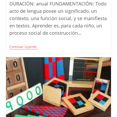
la
DURACIÓN: anual FUNDAMENTACIÓN: Todo
entrada:
acto de lengua posee un significado, un
contexto, una función social, y se manifiesta
en textos. Aprender es, para cada niño, un
proceso social de construcción…
Proyecto: Somos
Continuar Leyendo
Niños
Lectores
Y
Escritores