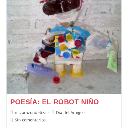
POESÍA: EL ROBOT NIÑO
Autor
Categoría
micorazondetiza
Día del Amigo
de
de
Comentarios
Sin comentarios
la
la
de