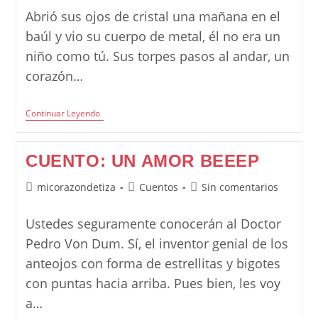
entrada:
entrada:
la
Abrió sus ojos de cristal una mañana en el
entrada:
baúl y vio su cuerpo de metal, él no era un
niño como tú. Sus torpes pasos al andar, un
corazón…
Poesía:
Continuar Leyendo
El
Robot
Niño
CUENTO: UN AMOR BEEEP
Autor
Categoría
Comentarios
micorazondetiza
Cuentos
Sin comentarios
de
de
de
la
la
la
Ustedes seguramente conocerán al Doctor
entrada:
entrada:
entrada:
Pedro Von Dum. Sí, el inventor genial de los
anteojos con forma de estrellitas y bigotes
con puntas hacia arriba. Pues bien, les voy
a…