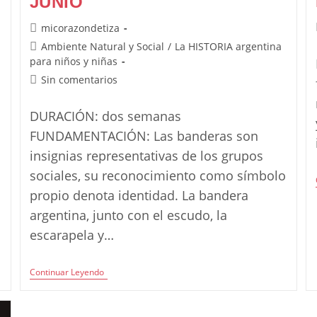
JUNIO
Autor
micorazondetiza
de
Categoría
Ambiente Natural y Social
/
La HISTORIA argentina
la
de
para niños y niñas
entrada:
la
Comentarios
Sin comentarios
entrada:
de
la
DURACIÓN: dos semanas
entrada:
FUNDAMENTACIÓN: Las banderas son
insignias representativas de los grupos
sociales, su reconocimiento como símbolo
propio denota identidad. La bandera
argentina, junto con el escudo, la
escarapela y…
Proyecto:
Continuar Leyendo
Los
Colores
De