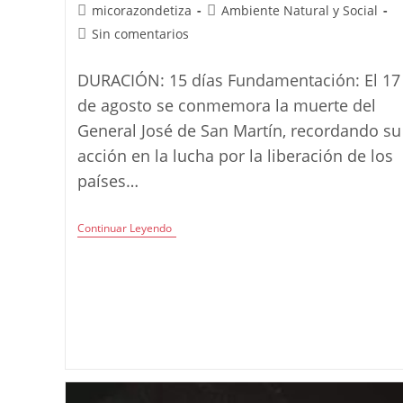
Autor
Categoría
micorazondetiza
Ambiente Natural y Social
de
de
Comentarios
Sin comentarios
la
la
de
entrada:
entrada:
la
DURACIÓN: 15 días Fundamentación: El 17
entrada:
de agosto se conmemora la muerte del
General José de San Martín, recordando su
acción en la lucha por la liberación de los
países…
Proyecto:
Continuar Leyendo
San
Martín
Y
El
Cruce
De
Los
Andes