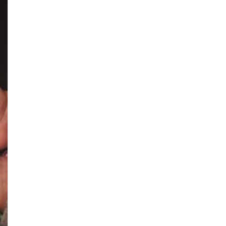
Mi
Bandera
–
20
De
Junio