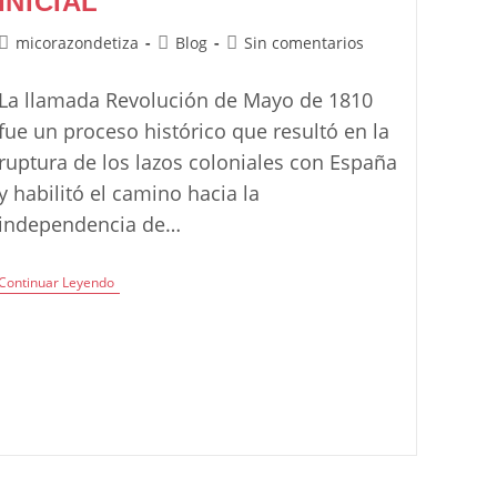
INICIAL
Autor
Categoría
Comentarios
micorazondetiza
Blog
Sin comentarios
de
de
de
la
la
la
La llamada Revolución de Mayo de 1810
entrada:
entrada:
entrada:
fue un proceso histórico que resultó en la
ruptura de los lazos coloniales con España
y habilitó el camino hacia la
independencia de…
25
Continuar Leyendo
De
Mayo
En
El
Nivel
Inicial