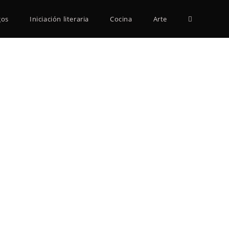
Alternar
gos
Iniciación literaria
Cocina
Arte
búsqueda
de
la
web