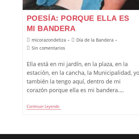
POESÍA: PORQUE ELLA ES
MI BANDERA
Autor
Categoría
micorazondetiza
Día de la Bandera
de
de
Comentarios
Sin comentarios
la
la
de
entrada:
entrada:
la
Ella está en mi jardín, en la plaza, en la
entrada:
estación, en la cancha, la Municipalidad, y
también la tengo aquí, dentro de mi
corazón porque ella es mi bandera.…
Poesía:
Continuar Leyendo
Porque
Ella
Es
Mi
Bandera