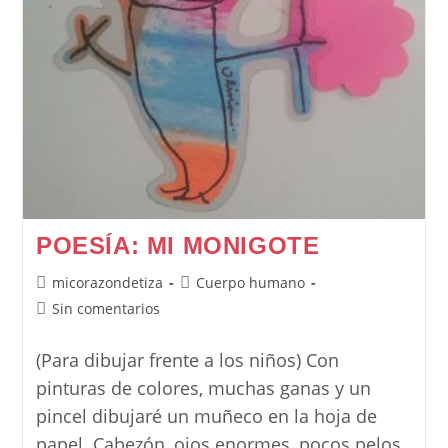
POESÍA: MI MONIGOTE
Autor
Categoría
micorazondetiza
Cuerpo humano
de
de
Comentarios
Sin comentarios
la
la
de
entrada:
entrada:
la
(Para dibujar frente a los niños) Con
entrada:
pinturas de colores, muchas ganas y un
pincel dibujaré un muñeco en la hoja de
papel. Cabezón, ojos enormes, pocos pelos