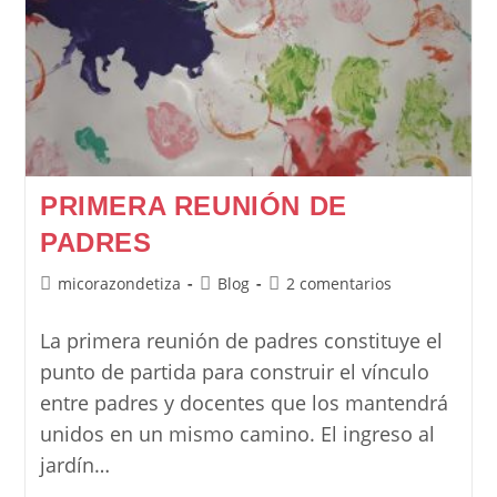
PRIMERA REUNIÓN DE
PADRES
Autor
Categoría
Comentarios
micorazondetiza
Blog
2 comentarios
de
de
de
la
la
la
La primera reunión de padres constituye el
entrada:
entrada:
entrada:
punto de partida para construir el vínculo
entre padres y docentes que los mantendrá
unidos en un mismo camino. El ingreso al
jardín…