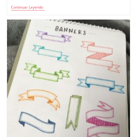
Primera
Continuar Leyendo
Reunión
De
Padres