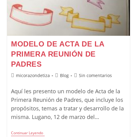
MODELO DE ACTA DE LA
PRIMERA REUNIÓN DE
PADRES
Autor
Categoría
Comentarios
micorazondetiza
Blog
Sin comentarios
de
de
de
la
la
la
Aquí les presento un modelo de Acta de la
entrada:
entrada:
entrada:
Primera Reunión de Padres, que incluye los
propósitos, temas a tratar y desarrollo de la
misma. Lugano, 12 de marzo del…
Modelo
Continuar Leyendo