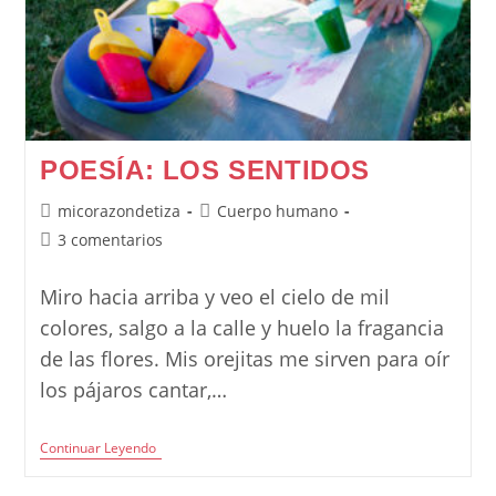
POESÍA: LOS SENTIDOS
Autor
Categoría
micorazondetiza
Cuerpo humano
de
de
Comentarios
3 comentarios
la
la
de
entrada:
entrada:
la
Miro hacia arriba y veo el cielo de mil
entrada:
colores, salgo a la calle y huelo la fragancia
de las flores. Mis orejitas me sirven para oír
los pájaros cantar,…
Poesía:
Continuar Leyendo
Los
Sentidos