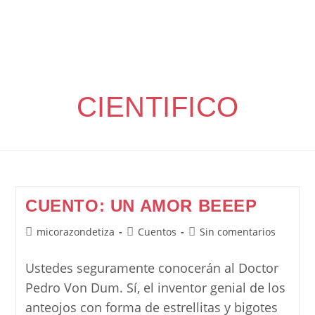
CIENTIFICO
CUENTO: UN AMOR BEEEP
Autor
Categoría
Comentarios
micorazondetiza
Cuentos
Sin comentarios
de
de
de
la
la
la
Ustedes seguramente conocerán al Doctor
entrada:
entrada:
entrada:
Pedro Von Dum. Sí, el inventor genial de los
anteojos con forma de estrellitas y bigotes