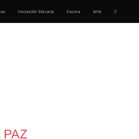
Alternar
gos
Iniciación literaria
Cocina
Arte
búsqueda
de
la
web
 PAZ