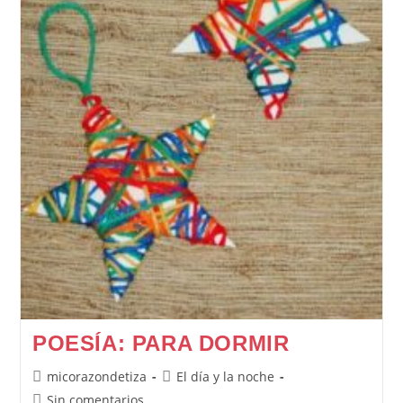
POESÍA: PARA DORMIR
Autor
Categoría
micorazondetiza
El día y la noche
de
de
Comentarios
Sin comentarios