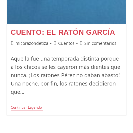
CUENTO: EL RATÓN GARCÍA
Autor
Categoría
Comentarios
micorazondetiza
Cuentos
Sin comentarios
de
de
de
la
la
la
Aquella fue una temporada distinta porque
entrada:
entrada:
entrada:
a los chicos se les cayeron más dientes que
nunca. ¡Los ratones Pérez no daban abasto!
Una noche, por fin, los ratones decidieron
que…
Cuento:
Continuar Leyendo
El
Ratón
García