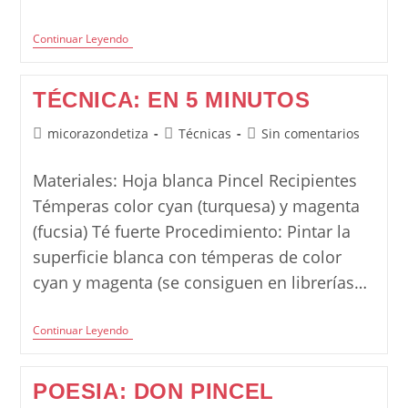
Técnica:
Continuar Leyendo
Pintamos
Con
El
TÉCNICA: EN 5 MINUTOS
Divisor
De
Cubiertos
Autor
Categoría
Comentarios
micorazondetiza
Técnicas
Sin comentarios
de
de
de
la
la
la
Materiales: Hoja blanca Pincel Recipientes
entrada:
entrada:
entrada:
Témperas color cyan (turquesa) y magenta
(fucsia) Té fuerte Procedimiento: Pintar la
superficie blanca con témperas de color
cyan y magenta (se consiguen en librerías…
Técnica:
Continuar Leyendo
En
5
Minutos
POESIA: DON PINCEL