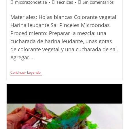
Autor
Categoría
Comentarios
micorazondetiza
Técnicas
Sin comentarios
de
de
de
la
la
la
Materiales: Hojas blancas Colorante vegetal
entrada:
entrada:
entrada:
Harina leudante Sal Pinceles Microondas
Procedimiento: Preparar la mezcla: una
cucharada de harina leudante, unas gotas
de colorante vegetal y una cucharada de sal.
Agregar…
Técnica:
Continuar Leyendo
Pintura
Con
Relieve