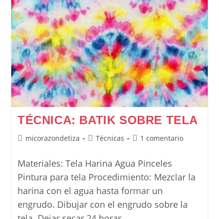
TÉCNICA: BATIK SOBRE TELA
Autor
Categoría
Comentarios
micorazondetiza
Técnicas
1 comentario
de
de
de
la
la
la
Materiales: Tela Harina Agua Pinceles
entrada:
entrada:
entrada:
Pintura para tela Procedimiento: Mezclar la
harina con el agua hasta formar un
engrudo. Dibujar con el engrudo sobre la
tela. Dejar secar 24 horas.…