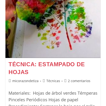
TÉCNICA: ESTAMPADO DE
HOJAS
Autor
Categoría
Comentarios
micorazondetiza
Técnicas
2 comentarios
de
de
de
la
la
la
Materiales: Hojas de árbol verdes Témperas
entrada:
entrada:
entrada:
Pinceles Periódicos Hojas de papel