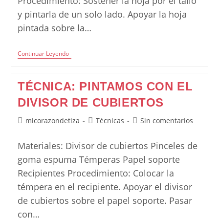
Procedimiento: Sostener la hoja por el tallo
y pintarla de un solo lado. Apoyar la hoja
pintada sobre la…
Técnica:
Continuar Leyendo
Estampado
De
Hojas
TÉCNICA: PINTAMOS CON EL
DIVISOR DE CUBIERTOS
Autor
Categoría
Comentarios
micorazondetiza
Técnicas
Sin comentarios
de
de
de
la
la
la
Materiales: Divisor de cubiertos Pinceles de
entrada:
entrada:
entrada:
goma espuma Témperas Papel soporte
Recipientes Procedimiento: Colocar la
témpera en el recipiente. Apoyar el divisor
de cubiertos sobre el papel soporte. Pasar
con…