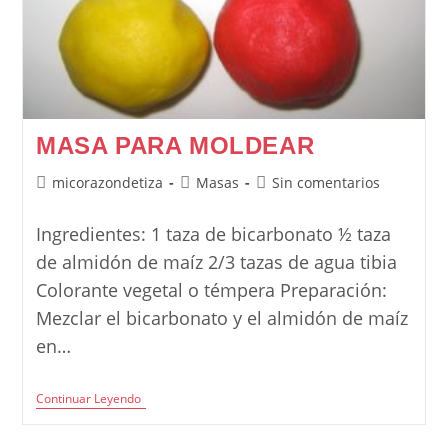
MASA PARA MOLDEAR
Autor
Categoría
Comentarios
micorazondetiza
Masas
Sin comentarios
de
de
de
la
la
la
Ingredientes: 1 taza de bicarbonato ½ taza
entrada:
entrada:
entrada:
de almidón de maíz 2/3 tazas de agua tibia
Colorante vegetal o témpera Preparación:
Mezclar el bicarbonato y el almidón de maíz
en…
Masa
Continuar Leyendo
Para
Moldear