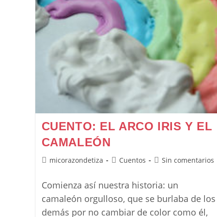
CUENTO: EL ARCO IRIS Y EL
CAMALEÓN
Autor
Categoría
Comentarios
micorazondetiza
Cuentos
Sin comentarios
de
de
de
la
la
la
Comienza así nuestra historia: un
entrada:
entrada:
entrada:
camaleón orgulloso, que se burlaba de los
demás por no cambiar de color como él,