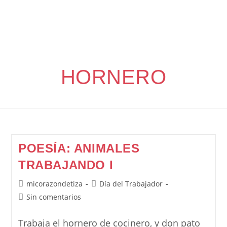
HORNERO
POESÍA: ANIMALES
TRABAJANDO I
Autor
Categoría
micorazondetiza
Día del Trabajador
de
de
Comentarios
Sin comentarios
la
la
de
entrada:
entrada:
la
Trabaja el hornero de cocinero, y don pato