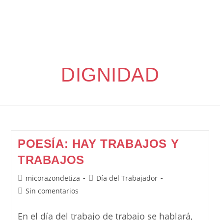
DIGNIDAD
POESÍA: HAY TRABAJOS Y
TRABAJOS
Autor
Categoría
micorazondetiza
Día del Trabajador
de
de
Comentarios
Sin comentarios
la
la
de
entrada:
entrada:
la
En el día del trabajo de trabajo se hablará,