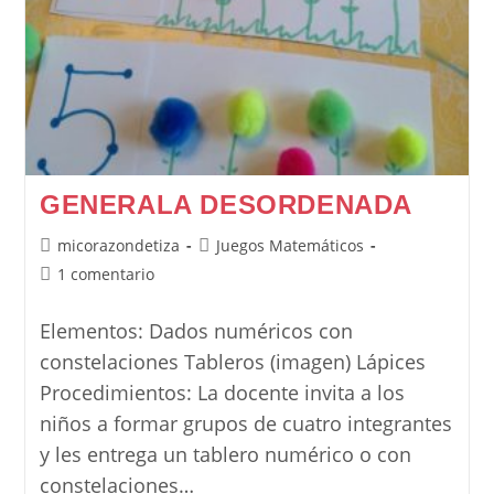
GENERALA DESORDENADA
Autor
Categoría
micorazondetiza
Juegos Matemáticos
de
de
Comentarios
1 comentario
la
la
de
entrada:
entrada:
la
Elementos: Dados numéricos con
entrada:
constelaciones Tableros (imagen) Lápices
Procedimientos: La docente invita a los
niños a formar grupos de cuatro integrantes
y les entrega un tablero numérico o con
constelaciones…