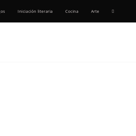
Alternar
gos
Iniciación literaria
Cocina
Arte
búsqueda
de
la
web